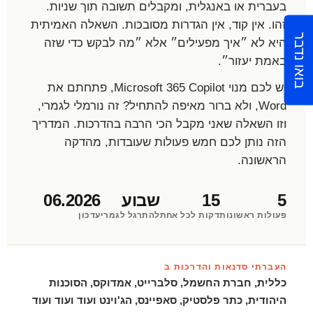
בעברית או באנגלית, ומקבלים תשובה תוך שניות.
זהו. אין קוד, אין הגדרות מסובכות. השאלה האמיתית
בואו נדבר
היא לא ״איך מפעילים״ אלא ״מה לבקש כדי שזה
באמת יעזור״.
יש לכם מנוי Microsoft 365 Copilot, פתחתם את
Word, ולא ברור מאיפה להתחיל? זה נורמלי לגמרי,
וזו השאלה שאני מקבל הכי הרבה בהדרכות. המדריך
הזה נותן לכם חמש פעולות שעובדות, מהדקה
הראשונה.
5
15
שבוע
06.2026
פעולות ראשונות
דקות לכל אחת
להתרגל לגמרי
עדכון
העברתי סדנאות והדרכות ב
כללית, חברת החשמל, סלברייט, אמדוקס, הסוכנות
היהודית, כתר פלסטיק, סאפיינס, הג'וינט ועוד ועוד ועוד