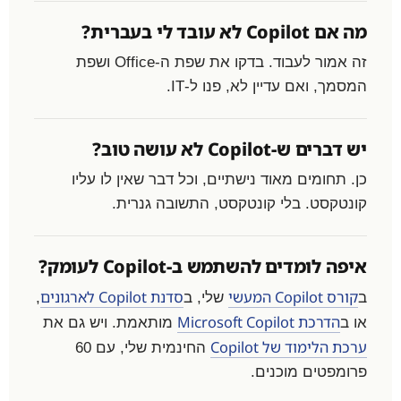
מה אם Copilot לא עובד לי בעברית?
זה אמור לעבוד. בדקו את שפת ה-Office ושפת
המסמך, ואם עדיין לא, פנו ל-IT.
יש דברים ש-Copilot לא עושה טוב?
כן. תחומים מאוד נישתיים, וכל דבר שאין לו עליו
קונטקסט. בלי קונטקסט, התשובה גנרית.
איפה לומדים להשתמש ב-Copilot לעומק?
קורס Copilot המעשי
סדנת Copilot לארגונים
ב
שלי, ב
,
הדרכת Microsoft Copilot
או ב
מותאמת. ויש גם את
ערכת הלימוד של Copilot
החינמית שלי, עם 60
פרומפטים מוכנים.