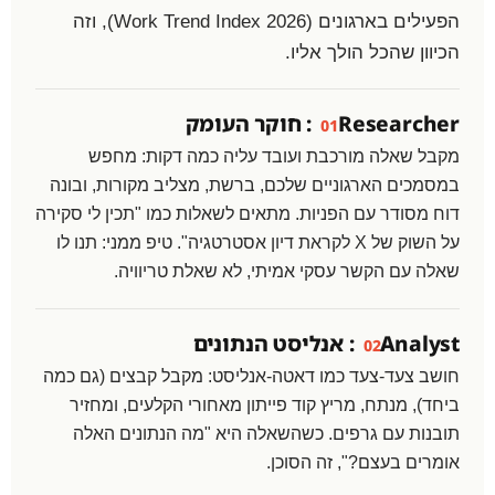
הפעילים בארגונים (Work Trend Index 2026), וזה
הכיוון שהכל הולך אליו.
Researcher: חוקר העומק
01
מקבל שאלה מורכבת ועובד עליה כמה דקות: מחפש
במסמכים הארגוניים שלכם, ברשת, מצליב מקורות, ובונה
דוח מסודר עם הפניות. מתאים לשאלות כמו "תכין לי סקירה
על השוק של X לקראת דיון אסטרטגיה". טיפ ממני: תנו לו
שאלה עם הקשר עסקי אמיתי, לא שאלת טריוויה.
Analyst: אנליסט הנתונים
02
חושב צעד-צעד כמו דאטה-אנליסט: מקבל קבצים (גם כמה
ביחד), מנתח, מריץ קוד פייתון מאחורי הקלעים, ומחזיר
תובנות עם גרפים. כשהשאלה היא "מה הנתונים האלה
אומרים בעצם?", זה הסוכן.