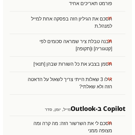
פורמט תאריכים אחיד
תסכם את הגיליון הזה בפסקה אחת למייל
למנהל.ת
תבנה טבלת ציר שמראה סכומים לפי
[קטגוריה] ו[תקופה]
תסמן בצבע את כל השורות שבהן [תנאי]
אילו 3 שאלות הייתי צריך לשאול על הדאטה
הזה ולא שאלתי?
Copilot ב-Outlook
מייל, יומן, סדר
תסכם לי את השרשור הזה: מה קרה ומה
מצופה ממני