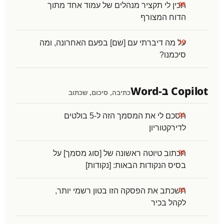
תכין לי תקציר מנהלים של עמוד אחד מתוך
הדוח המצורף
על מה דיברתי עם [שם] בפעם האחרונה, ומה
סיכמנו?
Copilot ב-Word
כתיבה, סיכום, שכתוב
תסכם לי את המסמך הזה ל-5 בולטים
לדירקטוריון
תכתוב טיוטה ראשונה של [סוג מסמך] על
בסיס הנקודות הבאות: [נקודות]
תשכתב את הפסקה הזו בטון רשמי יותר,
לקהל בכיר