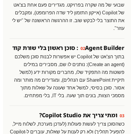
שבועי של מה שקרה בפרויקט. מגדירים פעם אחת בצ'אט
של Copilot (אייקון התזמון ליד שדה הפרומפט), ומקבלים
את התוצר בלי לבקש שוב. זו ההרגשה הראשונה של "יש לי
עוזר".
Agent Builder: סוכן ראשון בלי שורת קוד
02
בתוך הצ'אט של Copilot יש אפשרות לבנות סוכן משלכם
(Create an agent): נותנים לו שם, מסבירים במילים
פשוטות מה התפקיד שלו, מחברים מקורות ידע (למשל
תיקיית SharePoint עם הנהלים), ומגדירים מה מותר ומה
אסור. סוכן בסיסי, למשל אחד שעונה על שאלות מתוך
מסמכי הצוות, בונים תוך שעה. בלי IT, בלי מפתחים.
ומתי צריך את Copilot Studio?
03
כשהסוכן צריך לעשות פעולות (לעדכן מערכת, לשלוח מייל,
להפעיל תהליך) ולא רק לענות על שאלות, עוברים ל-Copilot