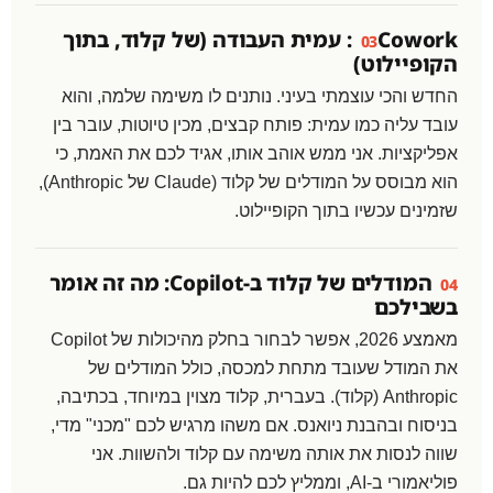
Cowork: עמית העבודה (של קלוד, בתוך
03
הקופיילוט)
החדש והכי עוצמתי בעיני. נותנים לו משימה שלמה, והוא
עובד עליה כמו עמית: פותח קבצים, מכין טיוטות, עובר בין
אפליקציות. אני ממש אוהב אותו, אגיד לכם את האמת, כי
הוא מבוסס על המודלים של קלוד (Claude של Anthropic),
שזמינים עכשיו בתוך הקופיילוט.
המודלים של קלוד ב-Copilot: מה זה אומר
04
בשבילכם
מאמצע 2026, אפשר לבחור בחלק מהיכולות של Copilot
את המודל שעובד מתחת למכסה, כולל המודלים של
Anthropic (קלוד). בעברית, קלוד מצוין במיוחד, בכתיבה,
בניסוח ובהבנת ניואנס. אם משהו מרגיש לכם "מכני" מדי,
שווה לנסות את אותה משימה עם קלוד ולהשוות. אני
פוליאמורי ב-AI, וממליץ לכם להיות גם.