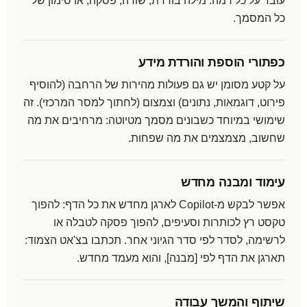
עובד על כל רמה: מילה בודדת, שורה, פסקה, או סימון של
כל המסמך.
כפתורי הוספת והורדת מידע
על קטע מסומן יש גם פעולות מהירות של הרחבה (להוסיף
פירוט, דוגמאות, נתונים) וצמצום (לחתוך למסר המרכזי). זה
שימושי במיוחד כשבונים מסמך מטיוטה: מרחיבים את מה
שחשוב, מצמצמים את מה שפחות.
עימוד ומבנה מחדש
אפשר לבקש מ-Copilot לארגן מחדש את כל הדף: להפוך
טקסט רץ לכותרות וסעיפים, להפוך פסקה לטבלה או
לרשימה, לסדר לפי סדר הגיוני אחר. תכתבו בצ'אט הצמוד:
תארגן את הדף לפי [מבנה], והוא מעמד מחדש.
שיתוף והמשך עבודה