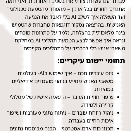
עבדתי עם עשרות צוותי HR בשנים האחרונות, ואני רואה
אתגרים חוזרים בכל ארגון – מהפחד מהטמעת טכנולוגיה
ועד השאלה איך לשלב AI בלי לאבד את הנגיעה
האנושית. בהרצאה נסקור דוגמאות מחברות שהטמיעו
בינה מלאכותית בהצלחה, נלמד על פתרונות מוכחים,
ונראה איך אפשר לבצע הטמעת תהליכי AI במחלקת
משאבי אנוש בלי להכביד על התהליכים הקיימים.
תחומי יישום עיקריים:
גיוס עובדים חכם – איך שימוש בAI- בעולמות
משאבי האנוש מסייע בזיהוי מועמדים אידיאליים
במהירות.
שיפור חוויית העובד – התאמה אישית של מסלולי
קריירה ולמידה.
ניהול רווחת עובדים – ניתוח נתוני מעורבות ושיפור
איכות החיים בעבודה.
תכנון כוח אדם אסטרטגי – הבנה מבוססת נתונים