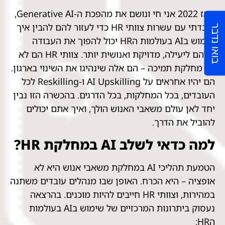
מאז 2022 אני חי ונושם את מהפכת ה-Generative AI,
ועבדתי עם עשרות צוותי HR כדי לעזור להם להבין איך
בואו נדבר
שימוש בAI בעולמות הHR יכול להפוך את העבודה
שלהם ליעילה, מדויקת ואנושית יותר. צוותי HR הם לא
רק מחלקת תמיכה – הם אלה שינהיגו את השינוי בארגון.
הם יהיו אחראים על AI Upskilling ו-Reskilling לכל
העובדים, בכל המחלקות, בכל הדרגים. בהכשרה הזו נבין
יחד לאן עולם משאבי האנוש הולך, ואיך אתם יכולים
להוביל את הדרך.
למה כדאי לשלב AI במחלקת HR?
הטמעת תהליכי AI במחלקת משאבי אנוש היא לא
אופציה – היא הכרח. האופן שבו מנהלים עובדים משתנה
במהירות, וצוותי HR חייבים להיות מוכנים. בהרצאה
נעסוק ביתרונות המרכזיים של שימוש בAI בעולמות
הHR: