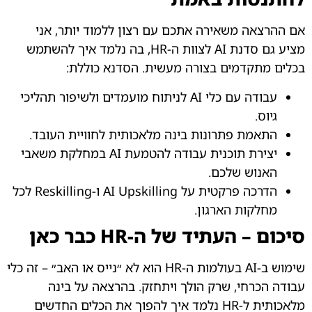
אם ההרצאה משאירה אתכם עם רצון ללמוד יותר, אני
מציע גם סדנת AI לצוות ה-HR, בה נלמד איך להשתמש
בכלים מתקדמים בצורה מעשית. הסדנא כוללת:
עבודה עם כלי AI לניתוח מועמדים ולשיפור תהליכי
גיוס.
התאמת פתרונות בינה מלאכותית לחוויית העובד.
יצירת תוכנית עבודה להטמעת AI במחלקת משאבי
האנוש שלכם.
הדרכה פרקטית על AI Upskilling ו-Reskilling לכל
מחלקות הארגון.
סיכום – העתיד של ה-HR כבר כאן
שימוש ב-AI בעולמות ה-HR הוא לא ״נייס או האב״ – זה כלי
עבודה הכרחי, שרק הולך ויתחזק. בהרצאה על בינה
מלאכותית ל-HR נלמד איך להפוך את הכלים החדשים