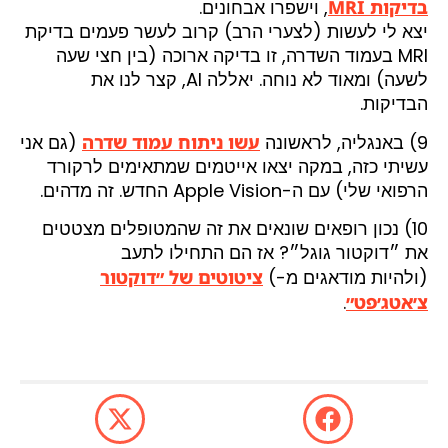
בדיקות MRI
, וישפרו אבחונים.
יצא לי לעשות (לצערי הרב) קרוב לעשר פעמים בדיקת
MRI בעמוד השדרה, זו בדיקה ארוכה (בין חצי שעה
לשעה) ומאוד לא נוחה. יאללה AI, קצר לנו את
הבדיקות.
9) באנגליה, לראשונה
עשו ניתוח עמוד שדרה
(גם אני
עשיתי כזה, במקה יצאו אייטמים שמתאימים לרקורד
הרפואי שלי) עם ה-Apple Vision החדש. זה מדהים.
10) נכון רופאים שונאים את זה שהמטופלים מצטטים
את ״דוקטור גוגל״? אז הם התחילו לתעב
(ולהיות מודאגים מ-)
ציטוטים של ״דוקטור
צ׳אטג׳פט״
.