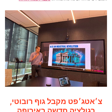
צ׳אטג׳פט מקבל גוף רובוטי,
רגולציה חדשה באירופה