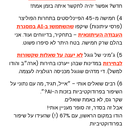
חדש? אפשר יהיה לתקשר איתה בזמן אמת!
4) חמישה מ-45 הפיינליסטים בתחרות הפוליצר
(פרסי עיתונות) שיקפו
שהשתמשו ב-AI במסגרת
העבודה העיתונאית
– בתחקיר, בדיווחים ועוד. אני
בהלם שרק חמישה. בטח היתר לא סיפרו פשוט.
5) ג׳מיני של גוגל
לא יענה על שאלות שקשורות
לבחירות
במדינות שבהן ייערכו בחירות (ארה״ב והודו
למשל). די מדהים שגוגל מכניסה רגולציה לעצמה.
6) רבים שואלים אותי – ״אייל, תגיד, מה עם נתוני על
השיפור בפרודוקטיביות בזכות ה-AI?״.
שקר גס, לא באמת שואלים.
אבל זה בסדר, זה סופר מעניין אותי!
הודו במקום הראשון, עם 67% (!) שהעידו על שיפור
בפרודוקטיביות.