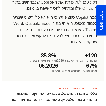
רקע טכנולוגי, פותח את ה-Copilot שכבר יושב בתוך
ה-Office שלו ומתחיל לחסוך שעות ביומיום.
בואו נדבר
למה Copilot ספציפית? כי הוא לא כלי חיצוני שצריך
ללמוד מאפס. הוא חי בתוך Word, Outlook, Excel ו-
Teams שאנשים כבר פותחים כל בוקר. הנקודה
היחידה שחסרה היא לדעת מה לבקש ואיך. זה מה
שהקורס הזה נותן.
35.8%
120+
ארגונים העברתי (אמצע 2026)
ממוצע אימוץ בשוק
06.2026
67%
מההשפעה: גורמים ארגוניים
עדכון
העברתי סדנאות והדרכות ב
כללית, חברת החשמל, סלברייט, אמדוקס, הסוכנות
היהודית, כתר פלסטיק, סאפיינס, הג'וינט ועוד ועוד ועוד