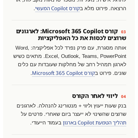
קורס Copilot המעשי
הרצאה. פירוט מלא ב
.
קורס Microsoft 365 Copilot: לארגונים
03
שרוצים לכסות את כל האפליקציות
אותה מסגרת, עם פרק נפרד לכל אפליקציה: Word,
Excel, Outlook, Teams, PowerPoint. מתאים כשיש
לארגון תמהיל רחב של מחלקות שעובדות עם כלים
קורס Microsoft 365 Copilot
שונים. פירוט ב
.
ליווי לאחר הקורס
04
בנק שעות ייעוץ וליווי + מנטורינג להנהלה. לארגונים
שרוצים שהשינוי לא ייעצר ביום שאחרי. פרטים על
תהליך הטמעת Copilot בארגון
בעמוד הייעודי.