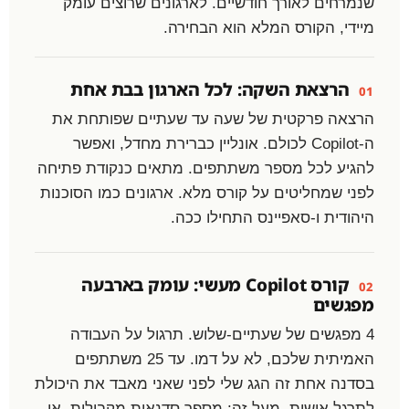
שנמרחים לאורך חודשיים. לארגונים שרוצים עומק
מיידי, הקורס המלא הוא הבחירה.
הרצאת השקה: לכל הארגון בבת אחת
01
הרצאה פרקטית של שעה עד שעתיים שפותחת את
ה-Copilot לכולם. אונליין כברירת מחדל, ואפשר
להגיע לכל מספר משתתפים. מתאים כנקודת פתיחה
לפני שמחליטים על קורס מלא. ארגונים כמו הסוכנות
היהודית ו-סאפיינס התחילו ככה.
קורס Copilot מעשי: עומק בארבעה
02
מפגשים
4 מפגשים של שעתיים-שלוש. תרגול על העבודה
האמיתית שלכם, לא על דמו. עד 25 משתתפים
בסדנה אחת זה הגג שלי לפני שאני מאבד את היכולת
לתרגל אישית. מעל זה: מספר סדנאות מקבילות, או