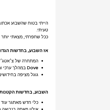
הייתי בטוח שהשבוע אכתוב 
טעיתי.
ככל שחפרתי, מצאתי יותר ד
אז השבוע, בחדשות הגדול
המתחרה של צ׳אטג׳פט,
Dove במהלך ערכי ומממממממששששש מעניין. כולל חוברת להורדה עבורכן ועבורכם.
גוגל מציפה בחידושים
השבוע, בחדשות הקטנות
כלי חדש מאתגר עוד י
אילון מאסק בנבואה 