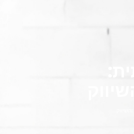
ת:
יווק
השיווק