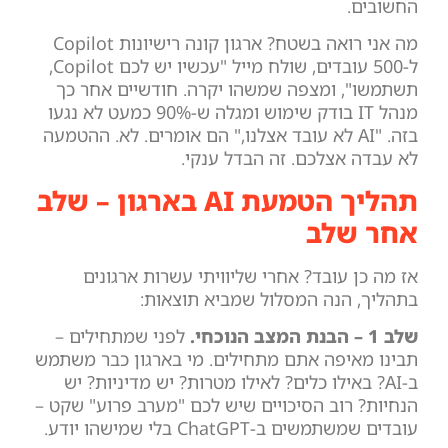
החשובים.
מה אני רואה בשטח? ארגון קונה רישיונות Copilot
ל-500 עובדים, שולח מייל "עכשיו יש לכם Copilot,
תשתמשו", ומצפה שמשהו יקרה. חודשיים אחר כך
מנהל IT בודק שימוש ומגלה ש-90% כמעט לא נגעו
בזה. "AI לא עובד אצלנו," הם אומרים. לא. ההטמעה
לא עבדה אצלכם. זה הבדל ענקי.
תהליך הטמעת AI בארגון – שלב
אחר שלב
אז מה כן עובד? אחרי שליוויתי עשרות ארגונים
בתהליך, הנה המסלול שמביא תוצאות:
שלב 1 – הבנת המצב הנוכחי.
לפני שמתחילים –
תבינו מאיפה אתם מתחילים. מי בארגון כבר משתמש
ב-AI? באילו כלים? לאילו מטרות? יש מדיניות? יש
הנחיות? רוב הסיכויים שיש לכם "מערב פרוע" שקט –
עובדים שמשתמשים ב-ChatGPT בלי שמישהו יודע.