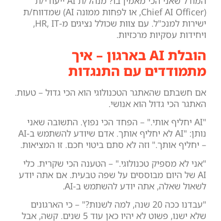
המודל שאני הכי מאמין בו? מנהל/ת AI ייעודי/ת
(Chief AI Officer, או לפחות ממונה AI) שמדווח/ת
ישירות למנכ"ל. עם צוות שכולל נציגים מ-HR, IT,
ויחידות עסקיות מרכזיות.
הובלת AI בארגון – איך
מתמודדים עם התנגדות
אם חשבתם שהאתגר הטכנולוגי הוא הכי גדול – טעות.
האתגר הכי גדול הוא אנושי.
"AI יחליף אותי." – הפחד הכי נפוץ. התשובה שאני
נותן: "AI לא יחליף אותך. אדם שיודע להשתמש ב-AI
– יחליף אותך." וזה לא סתם ביטוי חכם. זו המציאות.
"אני לא מספיק טכנולוגי." – הטענה הכי שקרית. כלי
AI של היום מבוססים על שפה טבעית. אם אתה יודע
לשאול שאלה, אתה יודע להשתמש ב-AI.
"עבדנו ככה 20 שנה, למה לשנות?" – כי הארגונים
שלא ישנו, פשוט לא יהיו כאן עוד 5 שנים. קשה, אבל