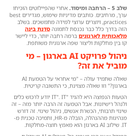
שלב 5 – הרחבה ומיסוד.
אחרי שהפיילוטים הוכיחו
ערך, מרחיבים. כותבים מדיניות שימוש, מגדירים best
practices, ויוצרים ערוצי למידה מתמשכים. בשלב
הזה בדרך כלל כבר נכנסת לתמונה
סדנת בינה
מלאכותית לארגונים
ברמה רחבה יותר, כדי ליישר
קו בין מחלקות וליצור שפה ארגונית משותפת.
ניהול פרויקט AI בארגון – מי
מוביל את זה?
שאלה שתמיד עולה – "מי אחראי על הטמעת AI
בארגון?" וזו שאלה מצוינת, כי התשובה קריטית.
הטעות הנפוצה היא להגיד "IT". IT יודע לרכוש כלים
ולנהל רישיונות. אבל הטמעה זה הרבה יותר מזה – זה
שינוי תרבותי, הכשרת אנשים, ניהול שינוי. זה דורש
מנהיגות מההנהלה, הובלה מ-HR, ותמיכה טכנית מ-
IT. שילוב AI בארגון הוא מאמץ חוצה-מחלקות.