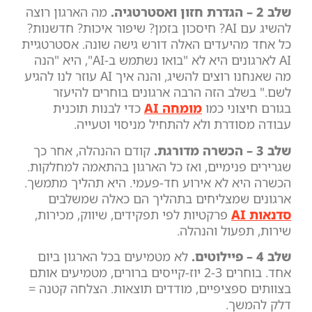
שלב 2 – הגדרת חזון ואסטרטגיה.
מה הארגון רוצה
להשיג עם AI? חיסכון בזמן? שיפור איכות? חדשנות?
כל אחד מהיעדים האלה דורש גישה שונה. אסטרטגיית
AI לארגונים היא לא "בואו נשתמש ב-AI", היא "הנה
מה שאנחנו רוצים להשיג, והנה איך AI עוזר לנו להגיע
לשם." בשלב הזה הרבה ארגונים בוחרים להיעזר
בגורם חיצוני כמו
מומחה AI
כדי לבנות תוכנית
עבודה מסודרת ולא להתחיל מניסוי וטעייה.
שלב 3 – הכשרה מדורגת.
קודם ההנהלה, אחר כך
שגרירים פנימיים, ואז כל הארגון בהתאמה למחלקות.
הכשרה היא לא אירוע חד-פעמי. היא תהליך מתמשך.
ארגונים שמצליחים בתהליך הם כאלה שמשלבים
סדנאות AI
פרקטיות לפי תפקידים, שיווק, מכירות,
שירות, תפעול והנהלה.
שלב 4 – פיילוטים.
לא מטמיעים בכל הארגון ביום
אחד. בוחרים 2-3 יוז-קייסים ברורים, מטמיעים אותם
בצוותים ספציפיים, מודדים תוצאות. הצלחה קטנה =
דלק להמשך.