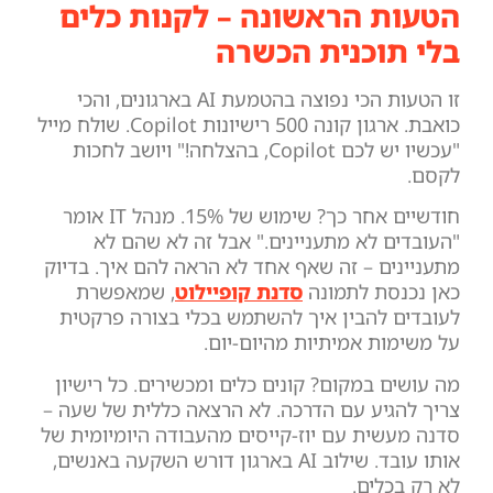
הטעות הראשונה – לקנות כלים
בלי תוכנית הכשרה
זו הטעות הכי נפוצה בהטמעת AI בארגונים, והכי
כואבת. ארגון קונה 500 רישיונות Copilot. שולח מייל
"עכשיו יש לכם Copilot, בהצלחה!" ויושב לחכות
לקסם.
חודשיים אחר כך? שימוש של 15%. מנהל IT אומר
"העובדים לא מתעניינים." אבל זה לא שהם לא
מתעניינים – זה שאף אחד לא הראה להם איך. בדיוק
כאן נכנסת לתמונה
סדנת קופיילוט
, שמאפשרת
לעובדים להבין איך להשתמש בכלי בצורה פרקטית
על משימות אמיתיות מהיום-יום.
מה עושים במקום? קונים כלים ומכשירים. כל רישיון
צריך להגיע עם הדרכה. לא הרצאה כללית של שעה –
סדנה מעשית עם יוז-קייסים מהעבודה היומיומית של
אותו עובד. שילוב AI בארגון דורש השקעה באנשים,
לא רק בכלים.