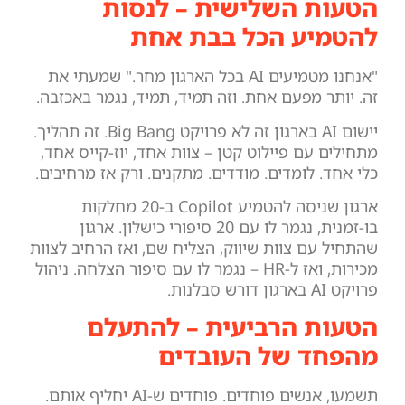
הטעות השלישית – לנסות
להטמיע הכל בבת אחת
"אנחנו מטמיעים AI בכל הארגון מחר." שמעתי את
זה. יותר מפעם אחת. וזה תמיד, תמיד, נגמר באכזבה.
יישום AI בארגון זה לא פרויקט Big Bang. זה תהליך.
מתחילים עם פיילוט קטן – צוות אחד, יוז-קייס אחד,
כלי אחד. לומדים. מודדים. מתקנים. ורק אז מרחיבים.
ארגון שניסה להטמיע Copilot ב-20 מחלקות
בו-זמנית, נגמר לו עם 20 סיפורי כישלון. ארגון
שהתחיל עם צוות שיווק, הצליח שם, ואז הרחיב לצוות
מכירות, ואז ל-HR – נגמר לו עם סיפור הצלחה. ניהול
פרויקט AI בארגון דורש סבלנות.
הטעות הרביעית – להתעלם
מהפחד של העובדים
תשמעו, אנשים פוחדים. פוחדים ש-AI יחליף אותם.