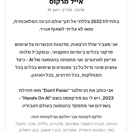
אייל מרקוס
מרצה, מדריך ויועץ AI
בתחילת 2022 צללתי אל תוך עולם הבינה המלאכותית,
ומאז לא עליתי לשאוף אוויר.
אני מעביר שלל הרצאות, סדנאות והכשרות על שימוש
פרקטי בכלים ביומיום המקצועי, ובמקביל מלווה
ומייעץ לארגונים. אני מתמחה בהטמעה של AI - כיצד
עושים שינוי גדול כל כך ומטמיעים שימוש בכלים בכל
המחלקות, בכל הדרגים, בכל הארגון.
אני כותב את הניוזלטר "Don't Panic" מאז תחילת
2023, ויש לי גם פודקאסט בשם "Hands On AI" -
בשניהם אני מתמקד בהטמעה בעולם העבודה.
חלקם לקוחות עבר וחלקם גם לקוחות הווה:
הג'וינט, חברת החשמל, אמדוקס, סלברייט, כללית, מכבי, אינטל,
כתר, הסוכנות היהודית, סאפיינס, בנק דיסקונט, בנק ירושלים,