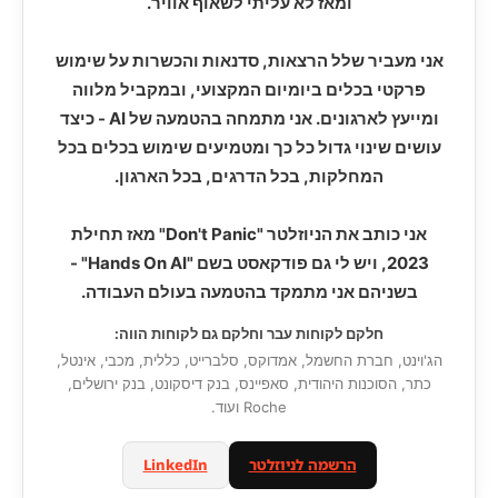
ומאז לא עליתי לשאוף אוויר.
אני מעביר שלל הרצאות, סדנאות והכשרות על שימוש
פרקטי בכלים ביומיום המקצועי, ובמקביל מלווה
ומייעץ לארגונים. אני מתמחה בהטמעה של AI - כיצד
עושים שינוי גדול כל כך ומטמיעים שימוש בכלים בכל
המחלקות, בכל הדרגים, בכל הארגון.
אני כותב את הניוזלטר "Don't Panic" מאז תחילת
2023, ויש לי גם פודקאסט בשם "Hands On AI" -
בשניהם אני מתמקד בהטמעה בעולם העבודה.
חלקם לקוחות עבר וחלקם גם לקוחות הווה:
הג'וינט, חברת החשמל, אמדוקס, סלברייט, כללית, מכבי, אינטל,
כתר, הסוכנות היהודית, סאפיינס, בנק דיסקונט, בנק ירושלים,
Roche ועוד.
הרשמה לניוזלטר
LinkedIn