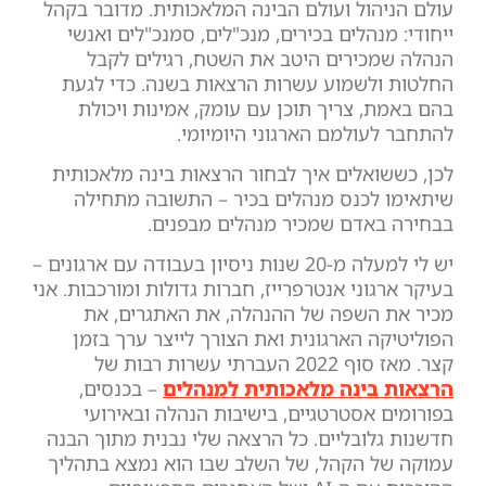
עולם הניהול ועולם הבינה המלאכותית. מדובר בקהל
ייחודי: מנהלים בכירים, מנכ"לים, סמנכ"לים ואנשי
הנהלה שמכירים היטב את השטח, רגילים לקבל
החלטות ולשמוע עשרות הרצאות בשנה. כדי לגעת
בהם באמת, צריך תוכן עם עומק, אמינות ויכולת
להתחבר לעולמם הארגוני היומיומי.
לכן, כששואלים איך לבחור הרצאות בינה מלאכותית
שיתאימו לכנס מנהלים בכיר – התשובה מתחילה
בבחירה באדם שמכיר מנהלים מבפנים.
יש לי למעלה מ-20 שנות ניסיון בעבודה עם ארגונים –
בעיקר ארגוני אנטרפרייז, חברות גדולות ומורכבות. אני
מכיר את השפה של ההנהלה, את האתגרים, את
הפוליטיקה הארגונית ואת הצורך לייצר ערך בזמן
קצר. מאז סוף 2022 העברתי עשרות רבות של
הרצאות בינה מלאכותית למנהלים
– בכנסים,
בפורומים אסטרטגיים, בישיבות הנהלה ובאירועי
חדשנות גלובליים. כל הרצאה שלי נבנית מתוך הבנה
עמוקה של הקהל, של השלב שבו הוא נמצא בתהליך