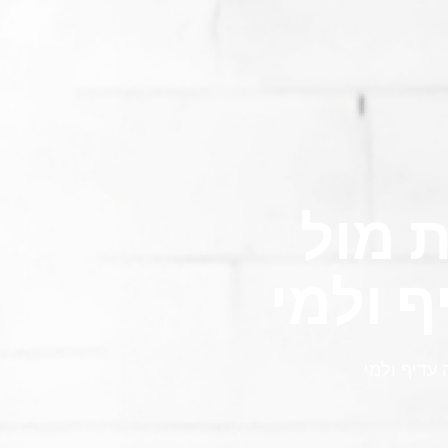
יות מול
ף ולמי