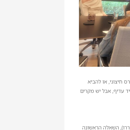
 חיצוני, או להביא
קורס AI פנים-ארגוני כמעט תמיד עדיף, אבל יש מקרים
ין לא החלטתם – תתעוררו), השאלה הראשונה