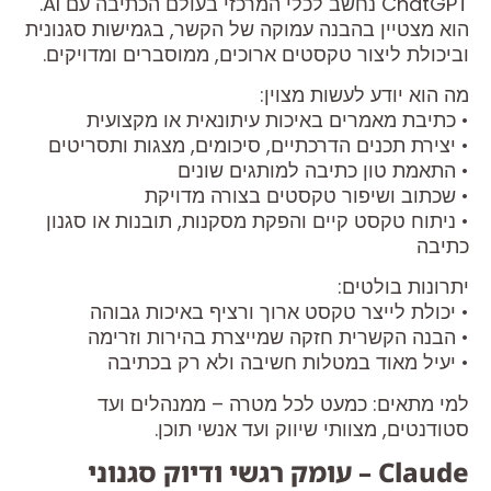
ChatGPT נחשב לכלי המרכזי בעולם הכתיבה עם AI.
הוא מצטיין בהבנה עמוקה של הקשר, בגמישות סגנונית
וביכולת ליצור טקסטים ארוכים, ממוסברים ומדויקים.
מה הוא יודע לעשות מצוין:
• כתיבת מאמרים באיכות עיתונאית או מקצועית
• יצירת תכנים הדרכתיים, סיכומים, מצגות ותסריטים
• התאמת טון כתיבה למותגים שונים
• שכתוב ושיפור טקסטים בצורה מדויקת
• ניתוח טקסט קיים והפקת מסקנות, תובנות או סגנון
כתיבה
יתרונות בולטים:
• יכולת לייצר טקסט ארוך ורציף באיכות גבוהה
• הבנה הקשרית חזקה שמייצרת בהירות וזרימה
• יעיל מאוד במטלות חשיבה ולא רק בכתיבה
למי מתאים: כמעט לכל מטרה – ממנהלים ועד
סטודנטים, מצוותי שיווק ועד אנשי תוכן.
Claude – עומק רגשי ודיוק סגנוני