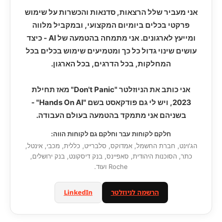
אני מעביר שלל הרצאות, סדנאות והכשרות על שימוש
פרקטי בכלים ביומיום המקצועי, ובמקביל מלווה
ומייעץ לארגונים. אני מתמחה בהטמעה של AI - כיצד
עושים שינוי גדול כל כך ומטמיעים שימוש בכלים בכל
המחלקות, בכל הדרגים, בכל הארגון.
אני כותב את הניוזלטר "Don't Panic" מאז תחילת
2023, ויש לי גם פודקאסט בשם "Hands On AI" -
בשניהם אני מתמקד בהטמעה בעולם העבודה.
חלקם לקוחות עבר וחלקם גם לקוחות הווה:
הג'וינט, חברת החשמל, אמדוקס, סלברייט, כללית, מכבי, אינטל,
כתר, הסוכנות היהודית, סאפיינס, בנק דיסקונט, בנק ירושלים,
Roche ועוד.
הרשמה לניוזלטר
LinkedIn