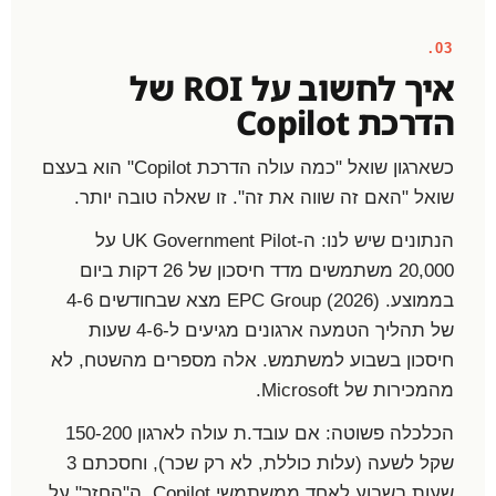
03.
איך לחשוב על ROI של
הדרכת Copilot
כשארגון שואל "כמה עולה הדרכת Copilot" הוא בעצם
שואל "האם זה שווה את זה". זו שאלה טובה יותר.
הנתונים שיש לנו: ה-UK Government Pilot על
20,000 משתמשים מדד חיסכון של 26 דקות ביום
בממוצע. EPC Group (2026) מצא שבחודשים 4-6
של תהליך הטמעה ארגונים מגיעים ל-4-6 שעות
חיסכון בשבוע למשתמש. אלה מספרים מהשטח, לא
מהמכירות של Microsoft.
הכלכלה פשוטה: אם עובד.ת עולה לארגון 150-200
שקל לשעה (עלות כוללת, לא רק שכר), וחסכתם 3
שעות בשבוע לאחד ממשתמשי Copilot, ה"החזר" על