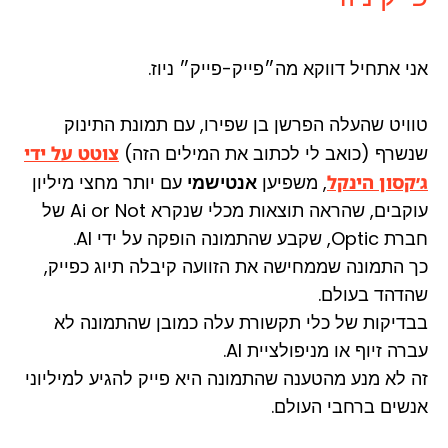
אני אתחיל דווקא מה״פייק-פייק״ ניוז.
טוויט שהעלה הפרשן בן שפירו, עם תמונת התינוק
שנשרף (כואב לי לכתוב את המילים הזה)
צוטט על ידי
ג׳קסון הינקל
, משפיען
אנטישמי
עם יותר מחצי מיליון
עוקבים, שהראה תוצאות מכלי שנקרא Ai or Not של
חברת Optic, שקבע שהתמונה הופקה על ידי AI.
כך התמונה שממחישה את הזוועה קיבלה תיוג כפייק,
שהדהד בעולם.
בבדיקות של כלי תקשורת עלה כמובן שהתמונה לא
עברה זיוף או מניפולציית AI.
זה לא מנע מהטענה שהתמונה היא פייק להגיע למיליוני
אנשים ברחבי העולם.