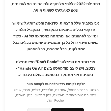
בתחילת 2022 צללתי אל תוך עולם הבינה המלאכותית,
ומאז לא עליתי לשאוף אוויר.
אני מעביר שלל הרצאות, סדנאות והכשרות על שימוש
פרקטי בכלים ביומיום המקצועי, ובמקביל מלווה
ומייעץ לארגונים. אני מתמחה בהטמעה של AI - כיצד
עושים שינוי גדול כל כך ומטמיעים שימוש בכלים בכל
המחלקות, בכל הדרגים, בכל הארגון.
אני כותב את הניוזלטר "Don't Panic" מאז תחילת
2023, ויש לי גם פודקאסט בשם "Hands On AI" -
בשניהם אני מתמקד בהטמעה בעולם העבודה.
חלקם לקוחות עבר וחלקם גם לקוחות הווה:
הג'וינט, חברת החשמל, אמדוקס, סלברייט, כללית, מכבי, אינטל,
כתר, הסוכנות היהודית, סאפיינס, בנק דיסקונט, בנק ירושלים,
Roche ועוד.