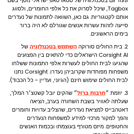
ונעזר גם בטכנולוגיה של סטארטאפ ישראלי נוסף בשם
Tagbox, שיכל לסרוק את כל אלפי החומרים, ולסווג
אותם לקטגוריות. גם כאן, השוואה לתמונות של נעדרים
סייעה לזהות עשרות אנשים שגורלם לא היה ברור
בימים הראשונים.
2. בית החולים סורוקה
השתמש בטכנולוגיה
של
Corsight AI הישראלים כדי להתאים בין הפצועים
שהגיעו לבית החולים לעשרות אלפי התמונות ששלחו
משפחות מפוחדות שקרוביהן נעדרו. Corsight נתנו
לבית החולים שימוש חינם (הגיוני, ועדיין – כל הכבוד).
3. יוזמת ״
חרבות ברזל
״ שהקים יובל קשטצ׳ר המלך,
שעלתה לאוויר בשבת השחורה בערב, הציאה
דאטהבייס למציאת נעדרים, שהצליב עדויות וחומרים
והפך למקור מרכזי למידע למשפחות הנעדרים
והחטופים. מיזם מטורף בעוצמתו ובכמות האנשים